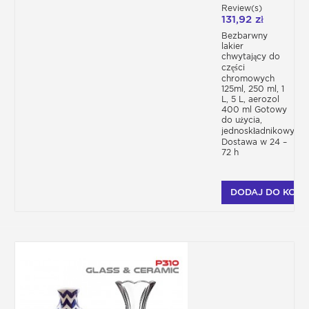
CHROMU I
części skutera, konieczne jest
Review(s)
TRUDNYCH METALI
rozmontowanie karoserii skutera, chyba że
131,92 zł
P760
jest to niewielka poprawka.
Bezbarwny
Najlepszym sposobem jest ułożenie części
lakier
płasko na siatce, 1 metr od podłoża.
chwytający do
części
Specjalne efekty lakieru do skuterów
chromowych
Lakier bezbarwny do lakieru do skuterów
125ml, 250 ml, 1
L, 5 L, aerozol
400 ml Gotowy
do użycia,
jednoskładnikowy
Dostawa w 24 –
72 h
DODAJ DO KOSZ