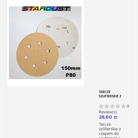
TARCZE
SZLIFIERSKIE Z
RZEPEM, Ø 150 MM,
DO SZLIFIERKI –
0
ZESTAW 10 LUB 50
Review(s)
SZTUK
28,60 zł
Tarcze
szlifierskie z
rzepem do