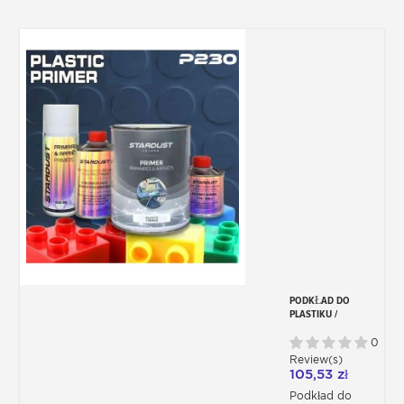
PODKŁAD DO
PLASTIKU /
POLEPSZACZ
PRZYCZEPNOŚCI,
0
JEDNOSKŁADNIKOWY
Review(s)
P230
105,53 zł
Podkład do