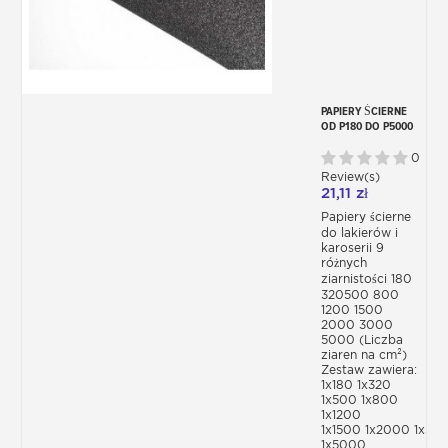
PAPIERY ŚCIERNE
OD P180 DO P5000
0
Review(s)
21,11 zł
Papiery ścierne
do lakierów i
karoserii 9
różnych
ziarnistości 180
320500 800
1200 1500
2000 3000
5000 (Liczba
ziaren na cm²)
Zestaw zawiera:
1x180 1x320
1x500 1x800
1x1200
1x1500 1x2000 1x30
1x5000