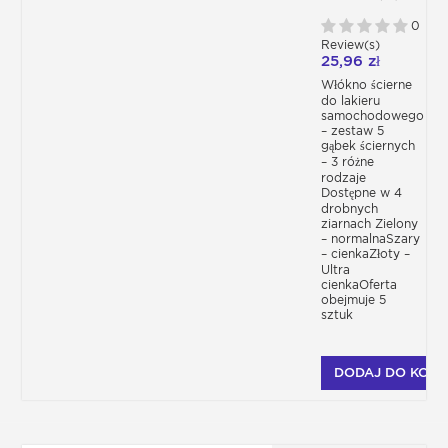
0
Review(s)
25,96 zł
Włókno ścierne
do lakieru
samochodowego
– zestaw 5
gąbek ściernych
– 3 różne
rodzaje
Dostępne w 4
drobnych
ziarnach Zielony
– normalnaSzary
– cienkaZłoty –
Ultra
cienkaOferta
obejmuje 5
sztuk
DODAJ DO KOSZ