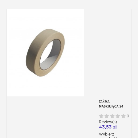
TAŚMA
MASKUJĄCA 24
MM – 48 MM (X5)
0
Review(s)
43,53 zł
Wybierz