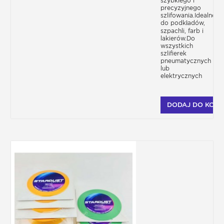
szybkiego i
precyzyjnego
szlifowania.Idealne
do podkładów,
szpachli, farb i
lakierów.Do
wszystkich
szlifierek
pneumatycznych
lub
elektrycznych
DODAJ DO KOSZ