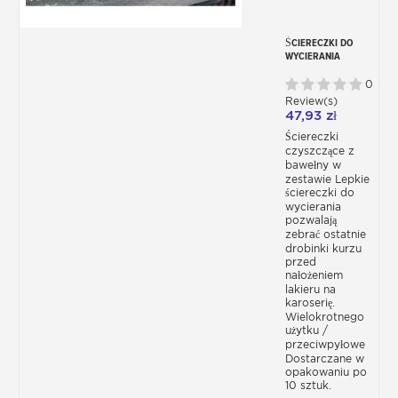
ŚCIERECZKI DO
WYCIERANIA
TACKCLOTH Z
BAWEŁNY
0
PRZECIWPYŁOWY
Review(s)
X10
47,93 zł
Ściereczki
czyszczące z
bawełny w
zestawie Lepkie
ściereczki do
wycierania
pozwalają
zebrać ostatnie
drobinki kurzu
przed
nałożeniem
lakieru na
karoserię.
Wielokrotnego
użytku /
przeciwpyłowe
Dostarczane w
opakowaniu po
10 sztuk.