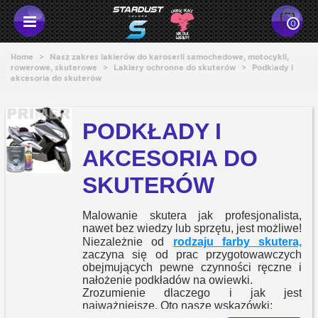
0
Home
>
Nasz zakres lakierów do karoserii samochedowe, motocykli,
rowerowe, skuterowe
>
Lakiery ochronne do skuterów
>
Podkłady i
akcesoria do skuterów
PODKŁADY I
AKCESORIA DO
SKUTERÓW
Malowanie skutera jak profesjonalista,
nawet bez wiedzy lub sprzętu, jest możliwe!
Niezależnie od
rodzaju farby skutera,
zaczyna się od prac przygotowawczych
obejmujących pewne czynności ręczne i
nałożenie podkładów na owiewki.
Zrozumienie dlaczego i jak jest
najważniejsze. Oto nasze wskazówki: