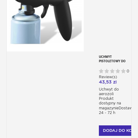
UCHWYT
PISTOLETOWY DO
ROZPYLANIA
0
Review(s)
43,53 zł
Uchwyt do
aerozoli
Produkt
dostępny na
magazynieDostawa
24 - 72 h
DODAJ DO KOSZ