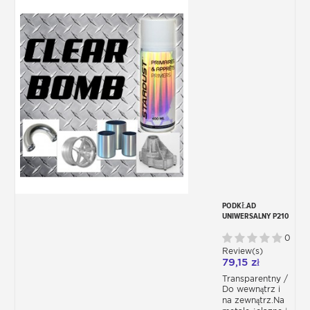
PODKŁAD
UNIWERSALNY P210
0
Review(s)
79,15 zł
Transparentny /
Do wewnątrz i
na zewnątrz.Na