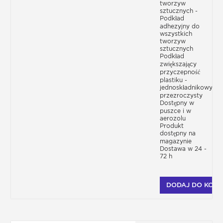
tworzyw
sztucznych -
Podkład
adhezyjny do
wszystkich
tworzyw
sztucznych
Podkład
zwiększający
przyczepność
plastiku -
jednoskładnikowy-
przezroczysty
Dostępny w
puszce i w
aerozolu
Produkt
dostępny na
magazynie
Dostawa w 24 -
72 h
DODAJ DO KOSZ