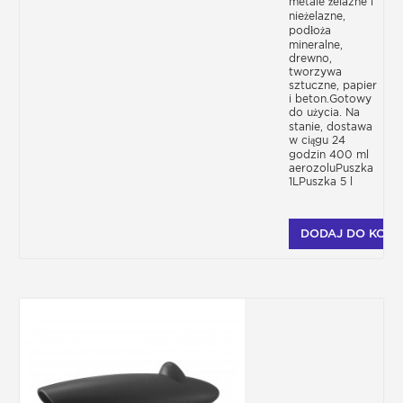
metale żelazne i
nieżelazne,
podłoża
mineralne,
drewno,
tworzywa
sztuczne, papier
i beton.Gotowy
do użycia. Na
stanie, dostawa
w ciągu 24
godzin 400 ml
aerozoluPuszka
1LPuszka 5 l
DODAJ DO KOSZ