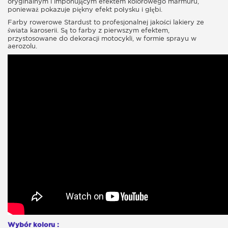
oryginalnym i imponującym efektem kolorowego marmuru,
ponieważ pokazuje piękny efekt połysku i głębi.
Farby rowerowe Stardust to profesjonalnej jakości lakiery ze
świata karoserii. Są to farby z pierwszym efektem,
przystosowane do dekoracji motocykli, w formie sprayu w
aerozolu.
Wybór koloru :