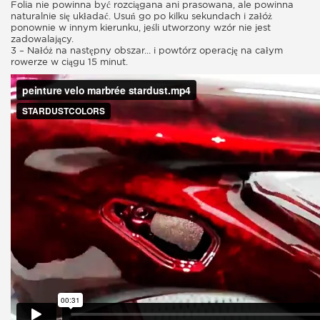
Folia nie powinna być rozciągana ani prasowana, ale powinna
naturalnie się układać. Usuń go po kilku sekundach i załóż
ponownie w innym kierunku, jeśli utworzony wzór nie jest
zadowalający.
3 – Nałóż na następny obszar... i powtórz operację na całym
rowerze w ciągu 15 minut.