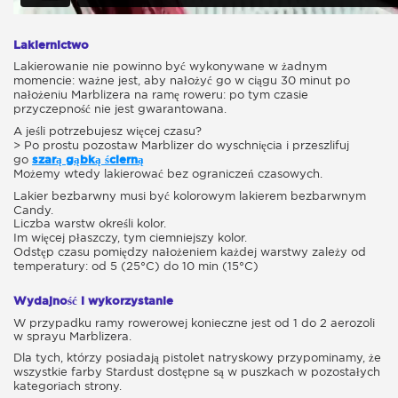
Lakiernictwo
Lakierowanie nie powinno być wykonywane w żadnym
momencie: ważne jest, aby nałożyć go w ciągu 30 minut po
nałożeniu Marblizera na ramę roweru: po tym czasie
przyczepność nie jest gwarantowana.
A jeśli potrzebujesz więcej czasu?
> Po prostu pozostaw Marblizer do wyschnięcia i przeszlifuj
go
szarą gąbką ścierną
Możemy wtedy lakierować bez ograniczeń czasowych.
Lakier bezbarwny musi być kolorowym lakierem bezbarwnym
Candy.
Liczba warstw określi kolor.
Im więcej płaszczy, tym ciemniejszy kolor.
Odstęp czasu pomiędzy nałożeniem każdej warstwy zależy od
temperatury: od 5 (25°C) do 10 min (15°C)
Wydajność i wykorzystanie
W przypadku ramy rowerowej konieczne jest od 1 do 2 aerozoli
w sprayu Marblizera.
Dla tych, którzy posiadają pistolet natryskowy przypominamy, że
wszystkie farby Stardust dostępne są w puszkach w pozostałych
kategoriach strony.