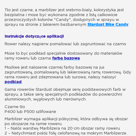
Tło jest czarne, a marblizer jest srebrno-biały, kolorystyka jest
bezpłatna i może być wykonana zgodnie z listą całkowicie
przezroczystych kolorów "Candy", dostępnych w sprayu w
sprayu na stronie z lakierem bezbarwnym
Stardust Bike Candy
Instrukcje dotyczące aplikacji
Rower należy najpierw pomalować lub zagruntować na czarno
Może to być podkład specjalnie dostosowany do materiałów
ramy roweru lub czarna
farba bazowa
Możliwe jest nałożenie czarnej farby bazowej na już
zagruntowaną, pomalowaną lub lakierowaną ramę rowerową. Gdy
rama roweru jest zdejmowana lub surowa, należy nałożyć
podkład
.
Gama rowerów Stardust obejmuje serię podstawowych farb w
sprayu, a także serię specjalnych podkładów do powierzchni
aluminiowych, węglowych lub nierównych.
Czarne tło
P400 lub P500 szlifowane
Marblizer wymaga aplikacji półręcznej, która odbywa się obszar
po obszarze na ramie roweru.
1 – Nałóż warstwę Marblizera na 20 cm obszar ramy roweru
2 – Natychmiast połóż folię celofanową na mokrym Marblizerze.