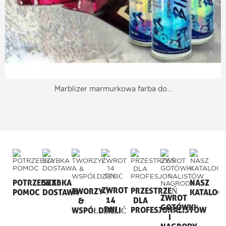
Marblizer marmurkowa farba do...
POTRZEBNA
SZYBKA
NASZ
ZWROT
PRZESTRZEŃ
TWORZYĆ
POMOC
DOSTAWA
KATALOG
ZWROT
14
DLA
&
GOTÓWKI
DNI
PROFESJONALISTÓW
WSPÓŁDZIELIĆ
I