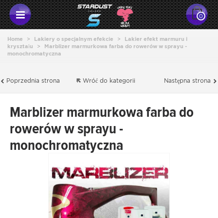
0
Home
>
Lakiery o specjalnym efekcie
>
Lakier efekt marmuru i
kryształu
>
Marblizer marmurkowa farba do rowerów w sprayu -
monochromatyczna
Poprzednia strona
Wróć do kategorii
Następna strona
Marblizer marmurkowa farba do
rowerów w sprayu -
monochromatyczna