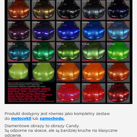
Produkt dostępny jest również jako kompletny zestaw
do
motocykli
lub
samochodu.
Diamentowe obrazy to obrazy Candy.
Są odporne na słońce, ale są bardziej kruche niż klasyczne
odcienie.