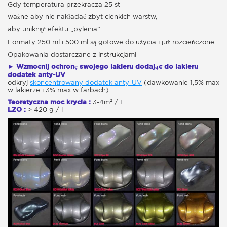
Gdy temperatura przekracza 25 st
ważne aby nie nakładać zbyt cienkich warstw,
aby uniknąć efektu „pylenia”.
Formaty 250 ml i 500 ml są gotowe do użycia i już rozcieńczone
Opakowania dostarczane z instrukcjami
► Wzmocnij ochronę swojego lakieru dodając do lakieru
dodatek anty-UV
odkryj
skoncentrowany dodatek anty-UV
(dawkowanie 1,5% max
w lakierze i 3% max w farbach)
Teoretyczna moc krycia :
3-4m² / L
LZO :
> 420 g / l