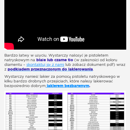
Bardzo łatwy w użyciu. Wystarczy nałożyć je pistoletem
natryskowym na
białe lub czarne tło
(w zależności od koloru
diamentu –
skontaktuj się z nami
lub zobacz dokument pdf) wraz
z
podkładem przeznaczonym do lakierowania
.
Wystarczy nanieść lakier za pomocą pistoletu natryskowego w
kilku bardzo drobnych przejściach, które należy lakierować
bezpośrednio dobrym
lakierem bezbarwnym
.