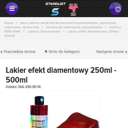
0
Home
>
Nasz zakres lakierów do karoserii samochedowe, motocykli,
rowerowe, skuterowe
>
Zestaw do malowania samochodów
>
Lakiery
PERŁOWE
>
Lakiery Diamentowe
>
Lakier efekt diamentowy 250ml -
500ml
Poprzednia strona
Wróć do kategorii
Następna strona
Lakier efekt diamentowy 250ml -
500ml
Indeks:
DIA-250-BC14