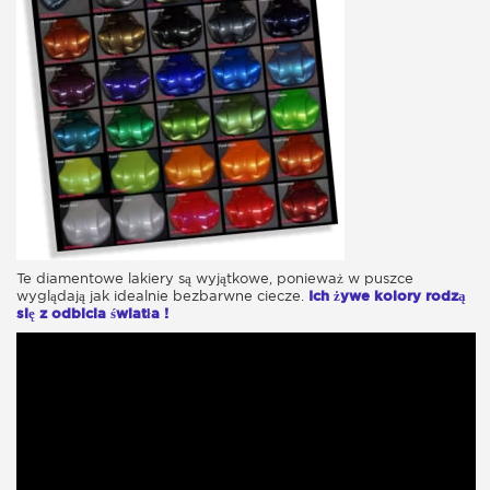
Te diamentowe lakiery są wyjątkowe, ponieważ w puszce
wyglądają jak idealnie bezbarwne ciecze.
Ich żywe kolory rodzą
się z odbicia światła !