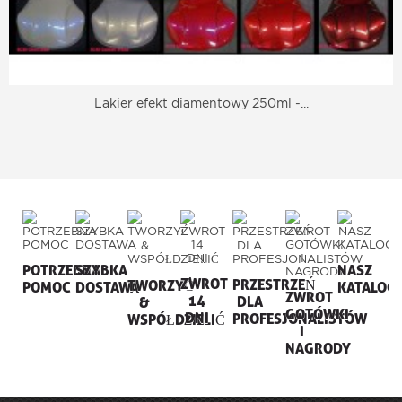
Lakier efekt diamentowy 250ml -...
POTRZEBNA
SZYBKA
NASZ
ZWROT
PRZESTRZEŃ
TWORZYĆ
POMOC
DOSTAWA
KATALOG
ZWROT
14
DLA
&
GOTÓWKI
DNI
PROFESJONALISTÓW
WSPÓŁDZIELIĆ
I
NAGRODY