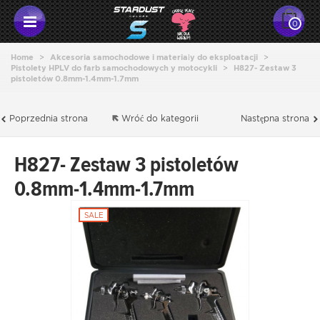
0
Home
>
Akcesoria samochodowe i materiały do eksploatacji
>
Pistolety HPLV do farb samochodowych y motocykli
>
H827- Zestaw 3
pistoletów 0.8mm-1.4mm-1.7mm
Poprzednia strona
Wróć do kategorii
Następna strona
H827- Zestaw 3 pistoletów
0.8mm-1.4mm-1.7mm
SALE