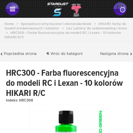
0
Home
>
Specjalności artystyczne i niestandardowe
>
HIKARI: farby do
modeli zredukowanych i miniatur
>
Las Lakiery do radiomodeling i lexan
>
HRC300 - Farba fluorescencyjna do modeli RC i Lexan - 10 kolorów
HIKARI R/C
Poprzednia strona
Wróć do kategorii
Następna strona
HRC300 - Farba fluorescencyjna
do modeli RC i Lexan - 10 kolorów
HIKARI R/C
Indeks:
HRC308