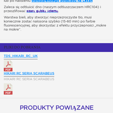
lub po nałożeniu
transparentnego podkładu na Lexan
Zaleca się odtłuścić dno (naszym odtłuszczaczem HRC104) i
przeszlifować
szarą gąbką ścierną
.
Warstwa bieli, aby stworzyć nieprzezroczyste tło, musi
koniecznie zostać nałożona szybko (15-60 min) po farbie
fluorescencyjnej, aby skorzystać z efektu przyczepności „mokre
na mokre”.
PLIKI DO POBRANIA
TDS_HIKARI_RC_UK
HIKARI RC SERIA SCARABEUS
HIKARI RC SERIA SCARABEUS
PRODUKTY POWIĄZANE