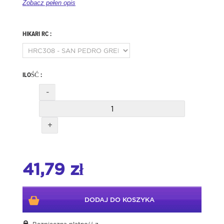
Zobacz pełen opis
HIKARI RC :
ILOŚĆ :
-
+
41,79 zł
DODAJ DO KOSZYKA