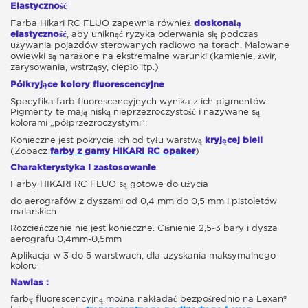
Elastyczność
Farba Hikari RC FLUO zapewnia również
doskonałą
elastyczność
, aby uniknąć ryzyka oderwania się podczas
używania pojazdów sterowanych radiowo na torach. Malowane
owiewki są narażone na ekstremalne warunki (kamienie, żwir,
zarysowania, wstrząsy, ciepło itp.)
Półkryjące kolory fluorescencyjne
Specyfika farb fluorescencyjnych wynika z ich pigmentów.
Pigmenty te mają niską nieprzezroczystość i nazywane są
kolorami „półprzezroczystymi”:
Konieczne jest pokrycie ich od tyłu warstwą
kryjącej bieli
(Zobacz
farby z gamy HIKARI RC opaker
)
Charakterystyka i zastosowanie
Farby HIKARI RC FLUO są gotowe do użycia
do aerografów z dyszami od 0,4 mm do 0,5 mm i pistoletów
malarskich
Rozcieńczenie nie jest konieczne. Ciśnienie 2,5-3 bary i dysza
aerografu 0,4mm-0,5mm
Aplikacja w 3 do 5 warstwach, dla uzyskania maksymalnego
koloru.
Nawias :
farbę fluorescencyjną można nakładać bezpośrednio na Lexan®