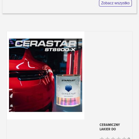
różnych miejscach.
Zobacz wszystko
- Wewnątrz komory silnika
- W komorze koła zapasowego
- Pod filtrem powietrza
Może ci to pomóc w obrazach poniżej
pokazujących lokalizację.
Kod koloru zawsze składa się z trzech
znaków (liter lub cyfr)
Lakiery do DODGE,
warstwa bazowa 1C i
lakier błyszczący
W tej kategorii znajdziesz wszystkie
potrzebne produkty do malowania karoserii
twojego modelu samochodu, zgodnie z
kodem koloru.
CERAMICZNY
LAKIER DO
Lakier rozpuszczalnikowy na bazie
KAROSERII
CERASTAR X
bezbarwnego lakieru dostępny w ofertach