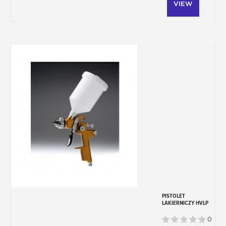
VIEW
colorimetrie@stardustcolors.com.
PISTOLET
LAKIERNICZY HVLP
1,4 MM
0