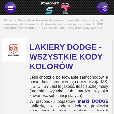
0
Home
>
Nasz zakres lakierów do karoserii samochedowe, motocykli,
rowerowe, skuterowe
>
Zestaw do malowania samochodów
>
KOD
KOLORU SAMOCHODU
>
Lakiery DODGE - wszystkie kody kolorów
LAKIERY DODGE -
WSZYSTKIE KODY
KOLORÓW
Jeśli chodzi o polerowanie samochodów, a
nawet kolor producenta, co oznaczają MS,
HS, UHS? Jest to jakość, ilość suchej masy
(średnia, wysoka lub bardzo wysoka
zawartość substancji stałych)
marki DODGE
W przypadku pojazdów
tabliczkę z kodem koloru (tabliczka
znamionowa) można znaleźć w trzech