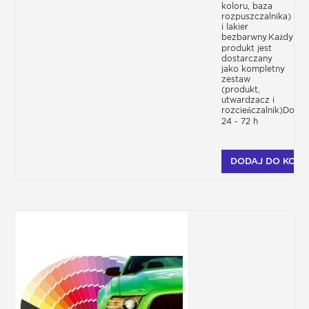
koloru, baza
rozpuszczalnika)
i lakier
bezbarwny.Każdy
produkt jest
dostarczany
jako kompletny
zestaw
(produkt,
utwardzacz i
rozcieńczalnik)Dosta
24 - 72 h
DODAJ DO KOSZ