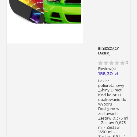
BŁYSZCZĄCY
LAKIER
BEZPOŚREDNI DO
KAROSERII
0
7080UHS – KOLOR
Review(s)
SAMOCHODU
158,30 zł
Lakier
poliuretanowy
„Shiny Direct”
Kod koloru i
opakowanie do
wyboru
Dostępne w
zestawach: -
Zestaw 0,375 ml
- Zestaw 0,875
ml - Zestaw
1650 ml -
Zestaw 8,5 l - 1