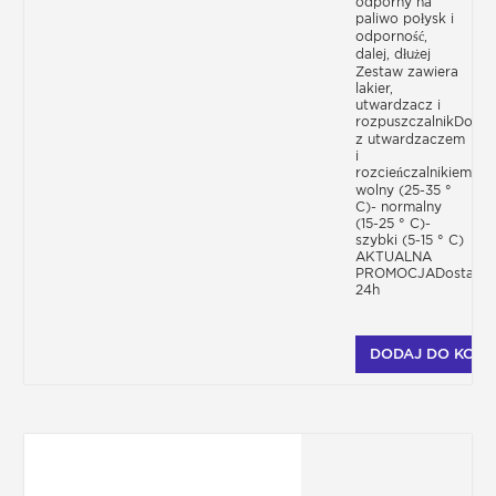
odporny na
paliwo połysk i
odporność,
dalej, dłużej
Zestaw zawiera
lakier,
utwardzacz i
rozpuszczalnikDostę
z utwardzaczem
i
rozcieńczalnikiem-
wolny (25-35 °
C)- normalny
(15-25 ° C)-
szybki (5-15 ° C)
AKTUALNA
PROMOCJADostawa
24h
DODAJ DO KOSZ