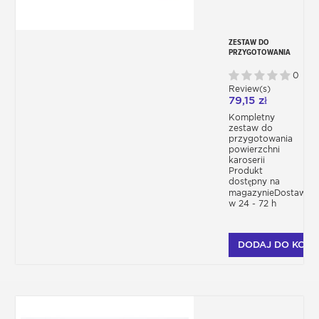
ZESTAW DO
PRZYGOTOWANIA
KAROSERII PRZED
MALOWANIEM
0
Review(s)
79,15 zł
Kompletny
zestaw do
przygotowania
powierzchni
karoserii
Produkt
dostępny na
magazynieDostawa
w 24 - 72 h
DODAJ DO KOSZ