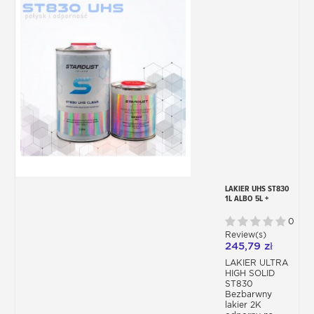
LAKIER UHS ST830
1L ALBO 5L +
UTWARDZACZ +
ROZPUSZCZALNIK
0
Review(s)
245,79 zł
LAKIER ULTRA
HIGH SOLID
ST830
Bezbarwny
lakier 2K