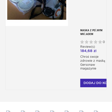
MASKA Z PEŁNYM
WKŁADEM
WIELOKROTNEGO
UŻYTKU
0
Review(s)
184,68 zł
Chroń swoje
zdrowie z maską
Gersonaw
magazynie
DODAJ DO KOSZ