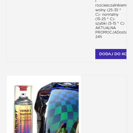
i
rozcieńczalnikiem-
wolny (25-35 °
C)- normalny
(15-25 ° C)-
szybki (5-15 ° C)
AKTUALNA
PROMOCJADostawa
24h
DODAJ DO KOSZ