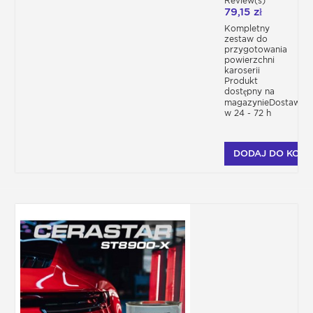
Review(s)
79,15 zł
Kompletny
zestaw do
przygotowania
powierzchni
karoserii
Produkt
dostępny na
magazynieDostawa
w 24 - 72 h
DODAJ DO KOSZ