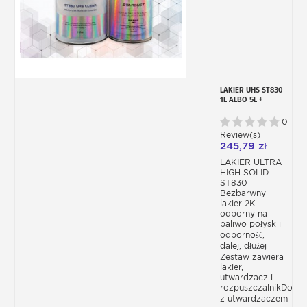
LAKIER UHS ST830
1L ALBO 5L +
UTWARDZACZ +
ROZPUSZCZALNIK
0
Review(s)
245,79 zł
LAKIER ULTRA
HIGH SOLID
ST830
Bezbarwny
lakier 2K
odporny na
paliwo połysk i
odporność,
dalej, dłużej
Zestaw zawiera
lakier,
utwardzacz i
rozpuszczalnikDostę
z utwardzaczem