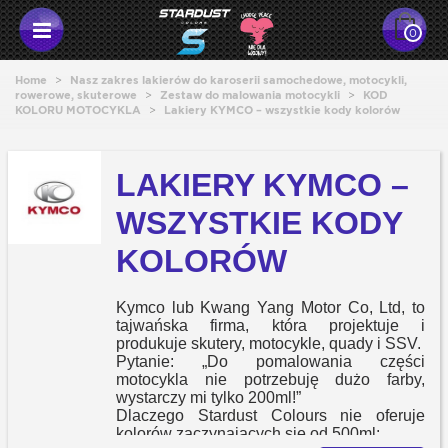
0
Home
>
Nasz zakres lakierów do karoserii samochedowe, motocykli,
rowerowe, skuterowe
>
Zestaw do malowania motocykli
>
KOD
KOLORU MOTOCYKLA
>
Lakiery KYMCO – wszystkie kody kolorów
LAKIERY KYMCO –
WSZYSTKIE KODY
KOLORÓW
Kymco lub Kwang Yang Motor Co, Ltd, to
tajwańska firma, która projektuje i
produkuje skutery, motocykle, quady i SSV.
Pytanie: „Do pomalowania części
motocykla nie potrzebuję dużo farby,
wystarczy mi tylko 200ml!”
Dlaczego Stardust Colours nie oferuje
kolorów zaczynających się od 500ml: