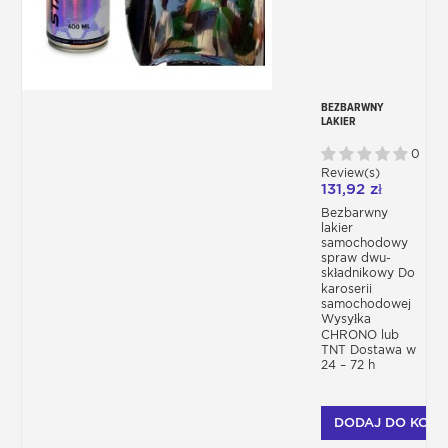
BEZBARWNY
LAKIER
PROFESJONALNY W
AEROZOLU UHS
0
290ML 2C
Review(s)
131,92 zł
Bezbarwny
lakier
samochodowy
spraw dwu-
składnikowy Do
karoserii
samochodowej
Wysyłka
CHRONO lub
TNT Dostawa w
24 – 72 h
DODAJ DO KOSZ