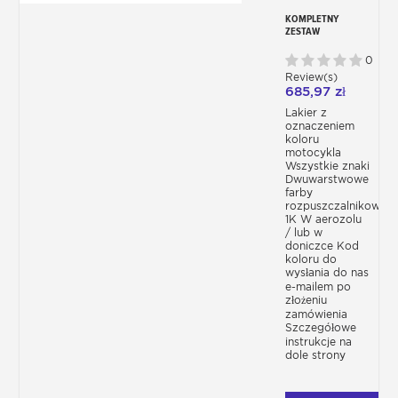
KOMPLETNY
ZESTAW
MOTOCYKLOWY -
KOLOR
0
PRODUCENTA
Review(s)
685,97 zł
Lakier z
oznaczeniem
koloru
motocykla
Wszystkie znaki
Dwuwarstwowe
farby
rozpuszczalnikowe
1K W aerozolu
/ lub w
doniczce Kod
koloru do
wysłania do nas
e-mailem po
złożeniu
zamówienia
Szczegółowe
instrukcje na
dole strony