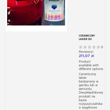
CERAMICZNY
LAKIER DO
KAROSERII
CERASTAR X
0
ST8900X
Review(s)
211,07 zł
Product
available with
different options
Ceramiczny
lakier
bezbarwny w
garnku lub w
aerozolu.
Dwuskładnikowy
produkt na
bazie
rozpuszczalnika
o wyjątkowo