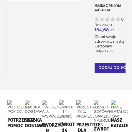
MASKA Z PEŁNYM
WKŁADEM
WIELOKROTNEGO
UŻYTKU
0
Review(s)
184,68 zł
Chroń swoje
zdrowie z maską
Gersonaw
magazynie
DODAJ DO KOSZ
POTRZEBNA
SZYBKA
NASZ
ZWROT
PRZESTRZEŃ
TWORZYĆ
POMOC
DOSTAWA
KATALOG
ZWROT
14
DLA
&