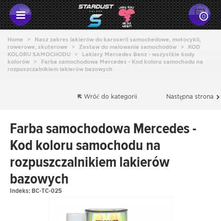
0
Home
>
Nasz zakres lakierów do karoserii samochedowe, motocykli,
rowerowe, skuterowe
>
Zestaw do malowania samochodów
>
KOD
KOLORU SAMOCHODU
>
Lakiery Mercedes Benz - wszystkie kody
kolorów
>
Farba samochodowa Mercedes - Kod koloru samochodu na
rozpuszczalnikiem lakierów bazowych
Wróć do kategorii
Następna strona
Farba samochodowa Mercedes -
Kod koloru samochodu na
rozpuszczalnikiem lakierów
bazowych
Indeks:
BC-TC-025