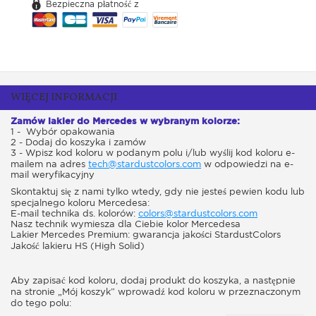
Bezpieczna płatność z
WIĘCEJ INFORMACJI
Zamów lakier do Mercedes w wybranym kolorze:
1 - Wybór opakowania
2 - Dodaj do koszyka i zamów
3 - Wpisz kod koloru w podanym polu i/lub wyślij kod koloru e-
mailem na adres
tech@stardustcolors.com
w odpowiedzi na e-
mail weryfikacyjny
Skontaktuj się z nami tylko wtedy, gdy nie jesteś pewien kodu lub
specjalnego koloru Mercedesa:
E-mail technika ds. kolorów:
colors@stardustcolors.com
Nasz technik wymiesza dla Ciebie kolor Mercedesa
Lakier Mercedes Premium: gwarancja jakości StardustColors
Jakość lakieru HS (High Solid)
Aby zapisać kod koloru, dodaj produkt do koszyka, a następnie
na stronie „Mój koszyk” wprowadź kod koloru w przeznaczonym
do tego polu: