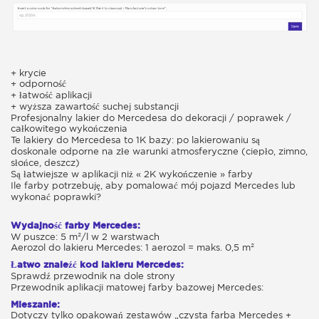
+ krycie
+ odporność
+ łatwość aplikacji
+ wyższa zawartość suchej substancji
Profesjonalny lakier do Mercedesa do dekoracji / poprawek /
całkowitego wykończenia
Te lakiery do Mercedesa to 1K bazy: po lakierowaniu są
doskonale odporne na złe warunki atmosferyczne (ciepło, zimno,
słońce, deszcz)
Są łatwiejsze w aplikacji niż « 2K wykończenie » farby
Ile farby potrzebuję, aby pomalować mój pojazd Mercedes lub
wykonać poprawki?
Wydajność farby Mercedes:
W puszce: 5 m²/l w 2 warstwach
Aerozol do lakieru Mercedes: 1 aerozol = maks. 0,5 m²
Łatwo znaleźć kod lakieru Mercedes:
Sprawdź przewodnik na dole strony
Przewodnik aplikacji matowej farby bazowej Mercedes:
Mieszanie:
Dotyczy tylko opakowań zestawów „czysta farba Mercedes +