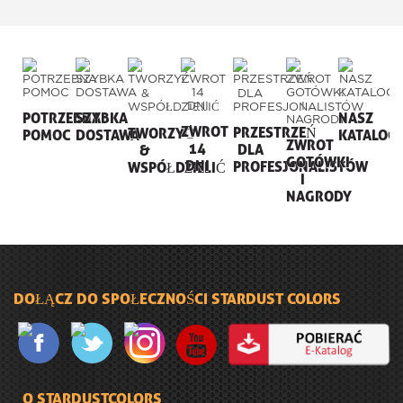
POTRZEBNA
SZYBKA
NASZ
ZWROT
PRZESTRZEŃ
TWORZYĆ
POMOC
DOSTAWA
KATALOG
ZWROT
14
DLA
&
GOTÓWKI
DNI
PROFESJONALISTÓW
WSPÓŁDZIELIĆ
I
NAGRODY
DOŁĄCZ DO SPOŁECZNOŚCI STARDUST COLORS
O STARDUSTCOLORS