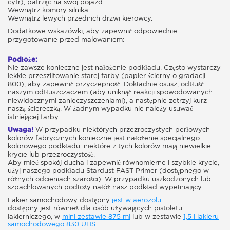
cyfr), patrząc na swój pojazd:
Wewnątrz komory silnika.
Wewnątrz lewych przednich drzwi kierowcy.
Dodatkowe wskazówki, aby zapewnić odpowiednie
przygotowanie przed malowaniem:
Podłoże:
Nie zawsze konieczne jest nałożenie podkładu. Często wystarczy
lekkie przeszlifowanie starej farby (papier ścierny o gradacji
800), aby zapewnić przyczepność. Dokładnie osusz, odtłuść
naszym odtłuszczaczem (aby uniknąć reakcji spowodowanych
niewidocznymi zanieczyszczeniami), a następnie zetrzyj kurz
naszą ściereczką. W żadnym wypadku nie należy usuwać
istniejącej farby.
Uwaga!
W przypadku niektórych przezroczystych perłowych
kolorów fabrycznych konieczne jest nałożenie specjalnego
kolorowego podkładu: niektóre z tych kolorów mają niewielkie
krycie lub przezroczystość.
Aby mieć spokój ducha i zapewnić równomierne i szybkie krycie,
użyj naszego podkładu Stardust FAST Primer (dostępnego w
różnych odcieniach szarości). W przypadku uszkodzonych lub
szpachlowanych podłoży nałóż nasz podkład wypełniający
Lakier samochodowy dostępny
jest w aerozolu
dostępny jest również dla osób używających pistoletu
lakierniczego, w
mini zestawie 875 ml
lub w zestawie
1,5 l lakieru
samochodowego 830 UHS