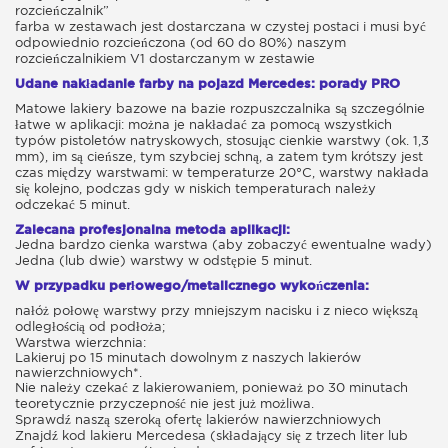
rozcieńczalnik”
farba w zestawach jest dostarczana w czystej postaci i musi być
odpowiednio rozcieńczona (od 60 do 80%) naszym
rozcieńczalnikiem V1 dostarczanym w zestawie
Udane nakładanie farby na pojazd Mercedes: porady PRO
Matowe lakiery bazowe na bazie rozpuszczalnika są szczególnie
łatwe w aplikacji: można je nakładać za pomocą wszystkich
typów pistoletów natryskowych, stosując cienkie warstwy (ok. 1,3
mm), im są cieńsze, tym szybciej schną, a zatem tym krótszy jest
czas między warstwami: w temperaturze 20°C, warstwy nakłada
się kolejno, podczas gdy w niskich temperaturach należy
odczekać 5 minut.
Zalecana profesjonalna metoda aplikacji:
Jedna bardzo cienka warstwa (aby zobaczyć ewentualne wady)
Jedna (lub dwie) warstwy w odstępie 5 minut.
W przypadku perłowego/metalicznego wykończenia:
nałóż połowę warstwy przy mniejszym nacisku i z nieco większą
odległością od podłoża;
Warstwa wierzchnia:
Lakieruj po 15 minutach dowolnym z naszych lakierów
nawierzchniowych*.
Nie należy czekać z lakierowaniem, ponieważ po 30 minutach
teoretycznie przyczepność nie jest już możliwa.
Sprawdź naszą szeroką ofertę lakierów nawierzchniowych
Znajdź kod lakieru Mercedesa (składający się z trzech liter lub